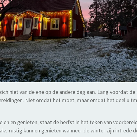
zich niet van de ene op de andere dag aan. Lang voordat de 
bereidingen. Niet omdat het moet, maar omdat het deel uitm
en en genieten, staat de herfst in het teken van voorbereid
aks rustig kunnen genieten wanneer de winter zijn intrede d