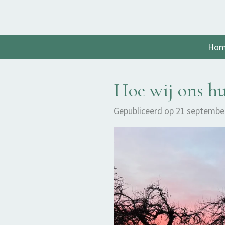
Ga
direct
naar
Ho
de
hoofdinhoud
Hoe wij ons hu
Gepubliceerd op 21 septembe