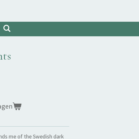
hts
agen
nds me of the Swedish dark