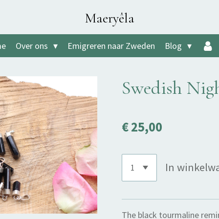
Maeryêla
me
Over ons
Emigreren naar Zweden
Blog
Swedish Nig
€ 25,00
In winkelw
The black tourmaline remi