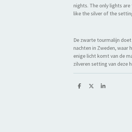
nights. The only lights ar
like the silver of the setti
De zwarte tourmalijn doet
nachten in Zweden, waar h
enige licht komt van de ma
zilveren setting van deze 
D
D
S
e
e
h
l
e
a
e
l
r
n
e